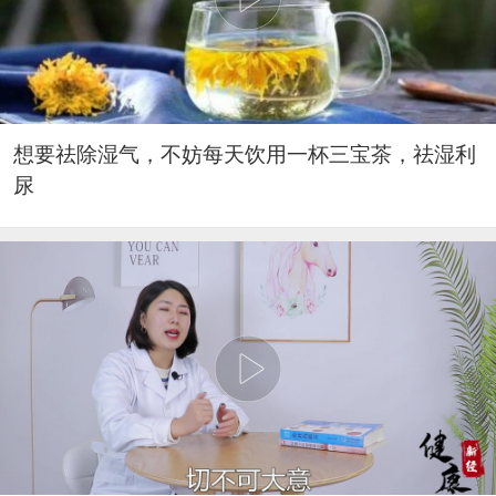
想要祛除湿气，不妨每天饮用一杯三宝茶，祛湿利
尿