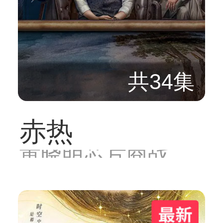
共34集
赤热
黄晓明芯片商战