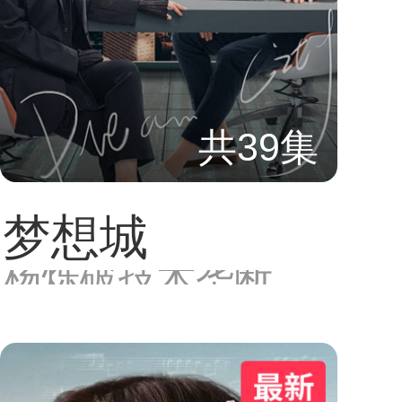
共39集
梦想城
杨烁破技术垄断