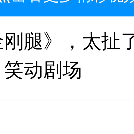
金刚腿》，太扯
丨笑动剧场