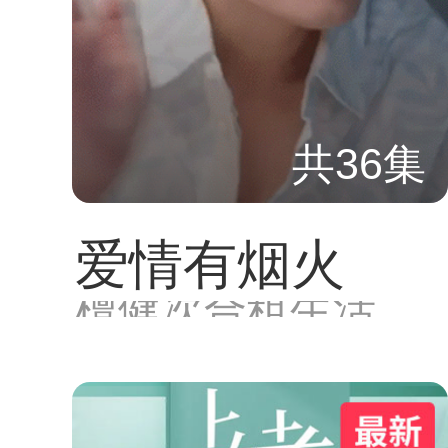
共36集
爱情有烟火
檀健次合租生活