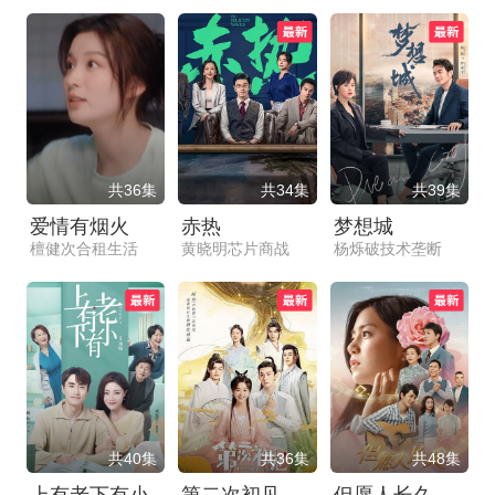
共36集
共34集
共39集
爱情有烟火
赤热
梦想城
檀健次合租生活
黄晓明芯片商战
杨烁破技术垄断
共40集
共36集
共48集
上有老下有小
第二次初见
但愿人长久