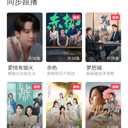
同步跟播
共36集
共34集
共39集
爱情有烟火
赤热
梦想城
檀健次合租生活
黄晓明芯片商战
杨烁破技术垄断
共40集
共36集
共48集