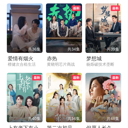
共36集
共34集
共39集
爱情有烟火
赤热
梦想城
檀健次合租生活
黄晓明芯片商战
杨烁破技术垄断
共40集
共36集
共48集
上有老下有小
第二次初见
但愿人长久