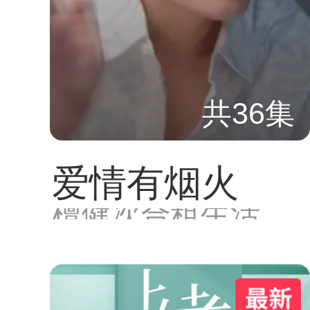
共36集
爱情有烟火
檀健次合租生活