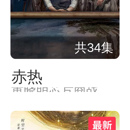
共34集
赤热
黄晓明芯片商战