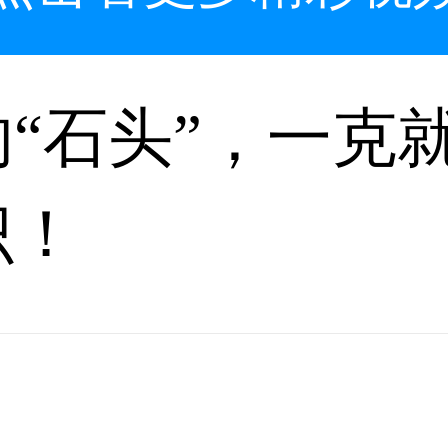
“石头”，一克
识！