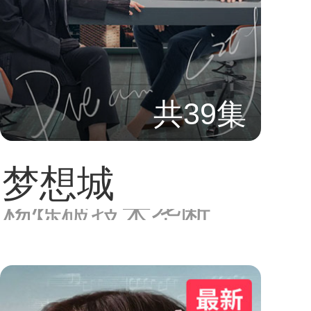
共39集
梦想城
杨烁破技术垄断