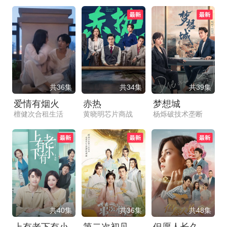
共36集
共34集
共39集
爱情有烟火
赤热
梦想城
檀健次合租生活
黄晓明芯片商战
杨烁破技术垄断
共40集
共36集
共48集
上有老下有小
第二次初见
但愿人长久