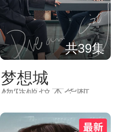
共39集
梦想城
杨烁破技术垄断