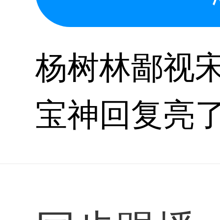
杨树林鄙视宋
宝神回复亮