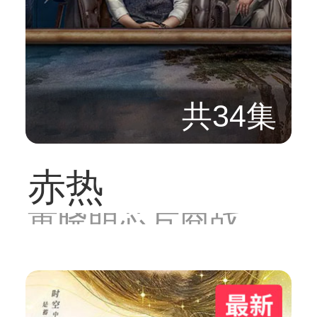
共34集
赤热
黄晓明芯片商战