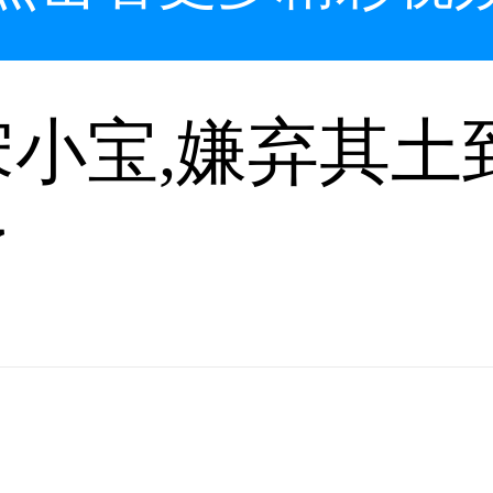
小宝,嫌弃其土
了