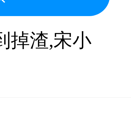
到掉渣,宋小