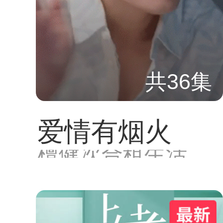
共36集
爱情有烟火
檀健次合租生活