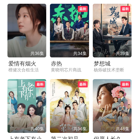
共36集
共34集
共39集
爱情有烟火
赤热
梦想城
檀健次合租生活
黄晓明芯片商战
杨烁破技术垄断
共40集
共36集
共48集
上有老下有小
第二次初见
但愿人长久