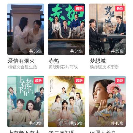
共36集
共34集
共39集
爱情有烟火
赤热
梦想城
檀健次合租生活
黄晓明芯片商战
杨烁破技术垄断
共40集
共36集
共48集
上有老下有小
第二次初见
但愿人长久