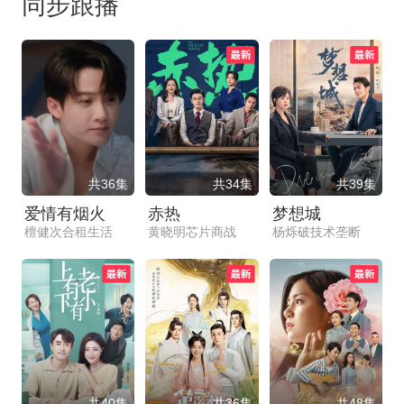
同步跟播
共36集
共34集
共39集
爱情有烟火
赤热
梦想城
檀健次合租生活
黄晓明芯片商战
杨烁破技术垄断
共40集
共36集
共48集