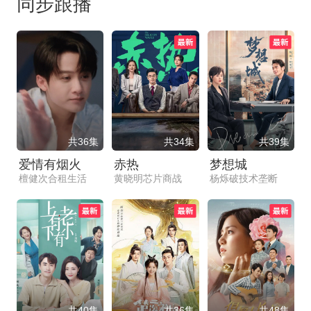
同步跟播
共36集
共34集
共39集
爱情有烟火
赤热
梦想城
檀健次合租生活
黄晓明芯片商战
杨烁破技术垄断
共40集
共36集
共48集