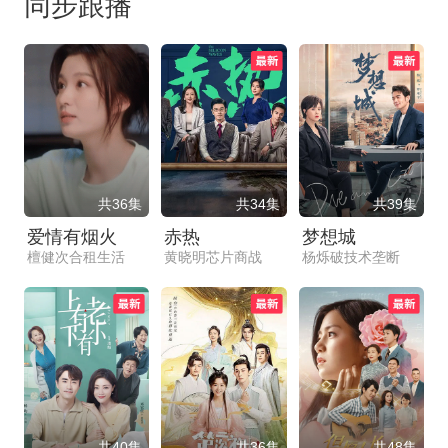
同步跟播
共36集
共34集
共39集
爱情有烟火
赤热
梦想城
檀健次合租生活
黄晓明芯片商战
杨烁破技术垄断
共40集
共36集
共48集