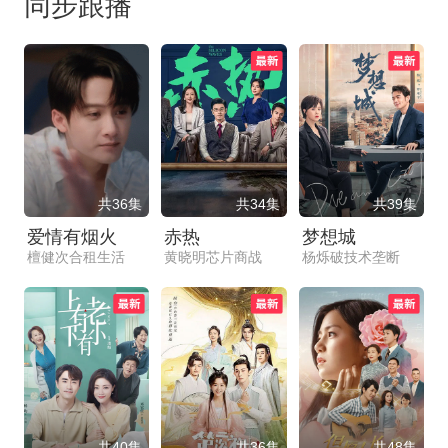
同步跟播
共36集
共34集
共39集
爱情有烟火
赤热
梦想城
檀健次合租生活
黄晓明芯片商战
杨烁破技术垄断
共40集
共36集
共48集