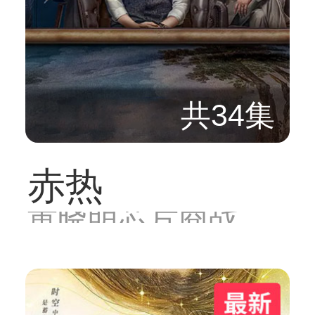
共34集
赤热
黄晓明芯片商战