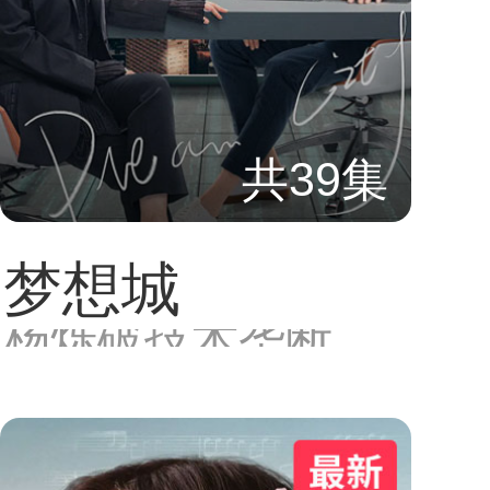
共39集
梦想城
杨烁破技术垄断