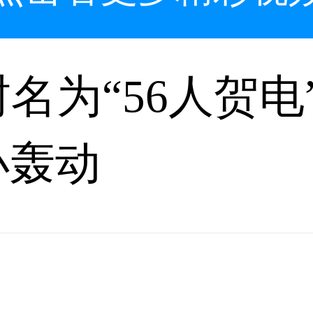
封名为“56人贺
小轰动