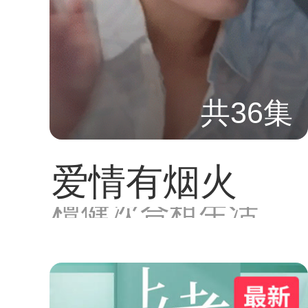
共36集
爱情有烟火
檀健次合租生活