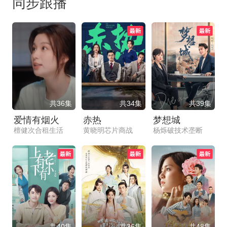
同步跟播
共36集
共34集
共39集
爱情有烟火
赤热
梦想城
檀健次合租生活
黄晓明芯片商战
杨烁破技术垄断
共40集
共36集
共48集