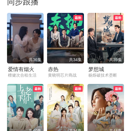
同步跟播
共36集
共34集
共39集
爱情有烟火
赤热
梦想城
檀健次合租生活
黄晓明芯片商战
杨烁破技术垄断
共40集
共36集
共48集