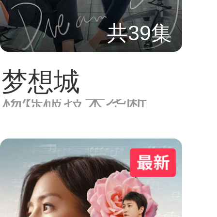
共39集
梦想城
杨烁破技术垄断