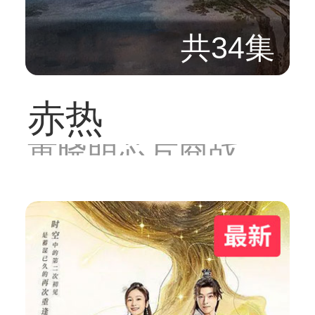
共34集
赤热
黄晓明芯片商战