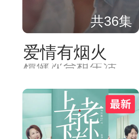
共36集
爱情有烟火
檀健次合租生活