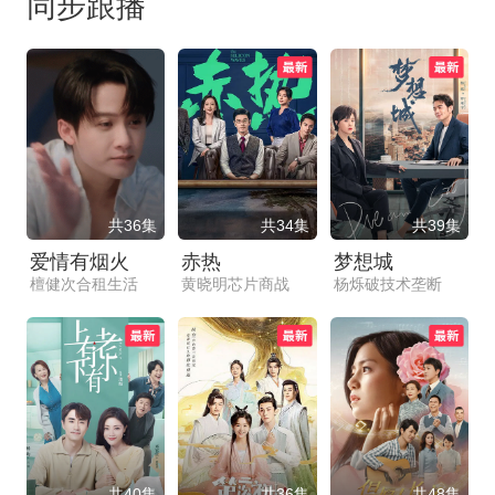
同步跟播
共36集
共34集
共39集
爱情有烟火
赤热
梦想城
檀健次合租生活
黄晓明芯片商战
杨烁破技术垄断
共40集
共36集
共48集