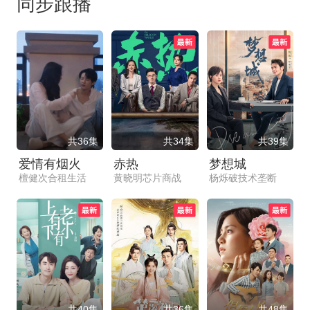
同步跟播
共36集
共34集
共39集
爱情有烟火
赤热
梦想城
檀健次合租生活
黄晓明芯片商战
杨烁破技术垄断
共40集
共36集
共48集