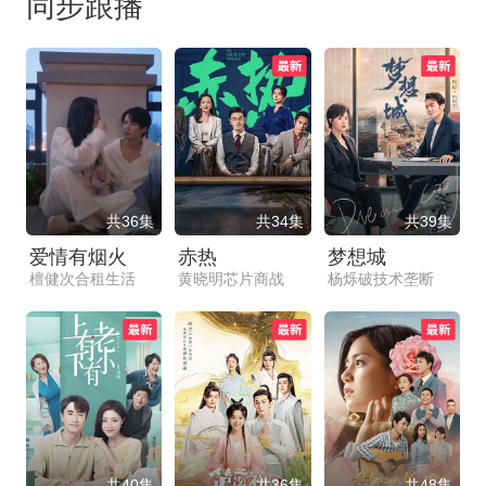
同步跟播
共36集
共34集
共39集
爱情有烟火
赤热
梦想城
檀健次合租生活
黄晓明芯片商战
杨烁破技术垄断
共40集
共36集
共48集