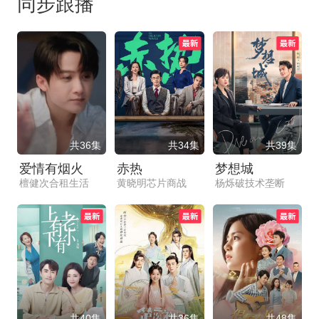
同步跟播
共36集
共34集
共39集
爱情有烟火
赤热
梦想城
檀健次合租生活
黄晓明芯片商战
杨烁破技术垄断
共40集
共36集
共48集