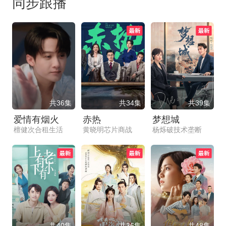
同步跟播
共36集
共34集
共39集
爱情有烟火
赤热
梦想城
檀健次合租生活
黄晓明芯片商战
杨烁破技术垄断
共40集
共36集
共48集