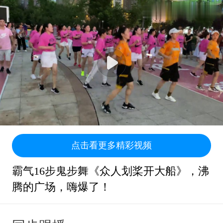
点击看更多精彩视频
霸气16步鬼步舞《众人划桨开大船》，沸
腾的广场，嗨爆了！