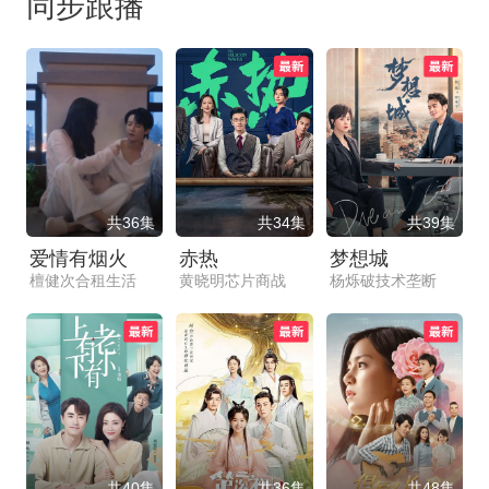
同步跟播
共36集
共34集
共39集
爱情有烟火
赤热
梦想城
檀健次合租生活
黄晓明芯片商战
杨烁破技术垄断
共40集
共36集
共48集